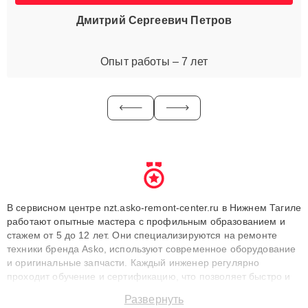
Дмитрий Сергеевич Петров
Опыт работы – 7 лет
В сервисном центре nzt.asko-remont-center.ru в Нижнем Тагиле
работают опытные мастера с профильным образованием и
стажем от 5 до 12 лет. Они специализируются на ремонте
техники бренда Asko, используют современное оборудование
и оригинальные запчасти. Каждый инженер регулярно
проходит обучение и сертификацию, что позволяет быстро и
точноdiagnostikировать поломки и восстанавливать технику с
Развернуть
сохранением гарантии до 3 лет. Наши мастера решают