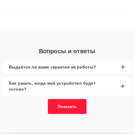
сложные случаи: от замены матриц и материнских плат до
ремонта после залития и восстановления данных. Благодаря
высокой квалификации и ответственному подходу клиенты
получают быстрый, качественный ремонт и понятные
объяснения по результатам диагностики.
Вопросы и ответы
+
Выдаётся ли вами гарантия на работы?
Как узнать, когда моё устройство будет
+
готово?
Показать