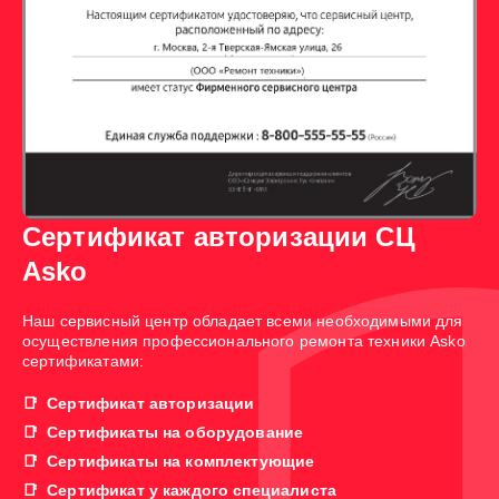
Сертификат авторизации СЦ
Asko
Наш сервисный центр обладает всеми необходимыми для
осуществления профессионального ремонта техники Asko
сертификатами:
Сертификат авторизации
Сертификаты на оборудование
Сертификаты на комплектующие
Сертификат у каждого специалиста