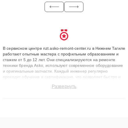
В сервисном центре nzt.asko-remont-center.ru в Нижнем Тагиле
работают опытные мастера с профильным образованием и
стажем от 5 до 12 лет. Они специализируются на ремонте
техники бренда Asko, используют современное оборудование
и оригинальные запчасти. Каждый инженер регулярно
проходит обучение и сертификацию, что позволяет быстро и
точноdiagnostikировать поломки и восстанавливать технику с
Развернуть
сохранением гарантии до 3 лет. Наши мастера решают
сложные случаи: от замены матриц и материнских плат до
ремонта после залития и восстановления данных. Благодаря
высокой квалификации и ответственному подходу клиенты
получают быстрый, качественный ремонт и понятные
объяснения по результатам диагностики.