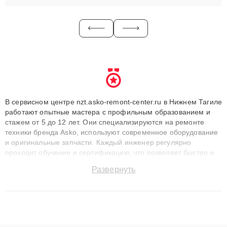
В сервисном центре nzt.asko-remont-center.ru в Нижнем Тагиле
работают опытные мастера с профильным образованием и
стажем от 5 до 12 лет. Они специализируются на ремонте
техники бренда Asko, используют современное оборудование
и оригинальные запчасти. Каждый инженер регулярно
проходит обучение и сертификацию, что позволяет быстро и
точноdiagnostikировать поломки и восстанавливать технику с
Развернуть
сохранением гарантии до 3 лет. Наши мастера решают
сложные случаи: от замены матриц и материнских плат до
ремонта после залития и восстановления данных. Благодаря
высокой квалификации и ответственному подходу клиенты
получают быстрый, качественный ремонт и понятные
объяснения по результатам диагностики.