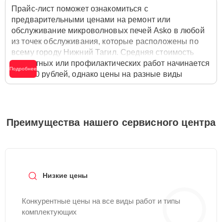
Прайс-лист поможет ознакомиться с
предварительными ценами на ремонт или
обслуживание микроволновых печей Asko в любой
из точек обслуживания, которые расположены по
всему городу Нижний Тагил. Средняя стоимость
ремонтных или профилактических работ начинается
Подробнее
от 1000 рублей, однако цены на разные виды
комплектующих могут различаться. Полную
стоимость работ с учётом запчастей или расходных
материалов необходимо уточнять со специалистом
службы заботы о клиентах. Для расчета итоговой
Преимущества нашего сервисного центра
стоимости ремонта микроволновой печи достаточно
позвонить по телефону горячей линии
+7 (800) 301-
53-70
или оставить заявку на нашем сайте Asko-
Remont-Center.
Низкие цены
Конкурентные цены на все виды работ и типы
комплектующих