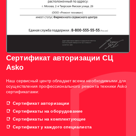
Сертификат авторизации СЦ
Asko
Наш сервисный центр обладает всеми необходимыми для
осуществления профессионального ремонта техники Asko
сертификатами:
Сертификат авторизации
Сертификаты на оборудование
Сертификаты на комплектующие
Сертификат у каждого специалиста