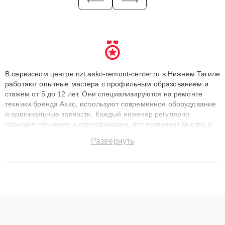
В сервисном центре nzt.asko-remont-center.ru в Нижнем Тагиле
работают опытные мастера с профильным образованием и
стажем от 5 до 12 лет. Они специализируются на ремонте
техники бренда Asko, используют современное оборудование
и оригинальные запчасти. Каждый инженер регулярно
проходит обучение и сертификацию, что позволяет быстро и
точноdiagnostikировать поломки и восстанавливать технику с
Развернуть
сохранением гарантии до 3 лет. Наши мастера решают
сложные случаи: от замены матриц и материнских плат до
ремонта после залития и восстановления данных. Благодаря
высокой квалификации и ответственному подходу клиенты
получают быстрый, качественный ремонт и понятные
объяснения по результатам диагностики.