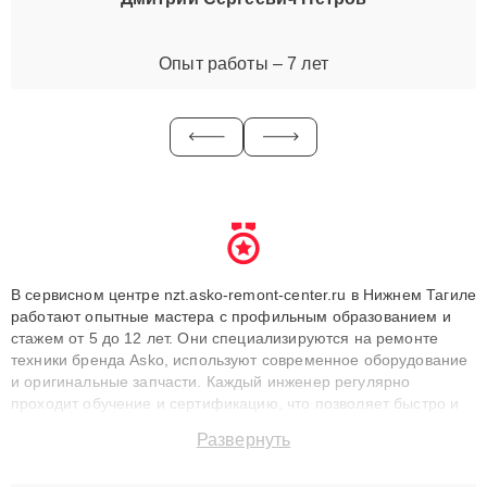
Опыт работы – 7 лет
В сервисном центре nzt.asko-remont-center.ru в Нижнем Тагиле
работают опытные мастера с профильным образованием и
стажем от 5 до 12 лет. Они специализируются на ремонте
техники бренда Asko, используют современное оборудование
и оригинальные запчасти. Каждый инженер регулярно
проходит обучение и сертификацию, что позволяет быстро и
точноdiagnostikировать поломки и восстанавливать технику с
Развернуть
сохранением гарантии до 3 лет. Наши мастера решают
сложные случаи: от замены матриц и материнских плат до