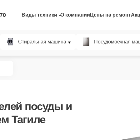
-70
Виды техники
О компании
Цены на ремонт
Ак
Стиральная машина
Посудомоечная ма
елей посуды и
м Тагиле