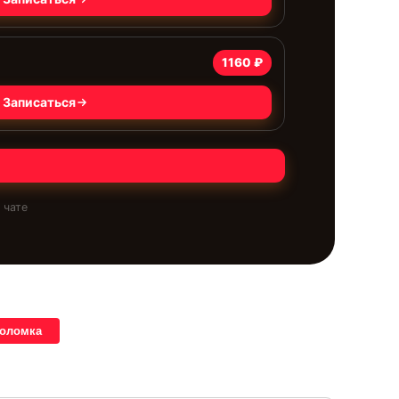
1160 ₽
Записаться
 чате
поломка