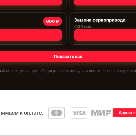
Замена сервопривода
600 ₽
30 мин
Показать всё
ый список услуг для «
Подогреватель посуды и пищи
» — по звонку или в
имаем к оплате:
Другая 