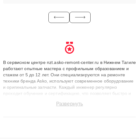
В сервисном центре nzt.asko-remont-center.ru в Нижнем Тагиле
работают опытные мастера с профильным образованием и
стажем от 5 до 12 лет. Они специализируются на ремонте
техники бренда Asko, используют современное оборудование
и оригинальные запчасти. Каждый инженер регулярно
проходит обучение и сертификацию, что позволяет быстро и
точноdiagnostikировать поломки и восстанавливать технику с
Развернуть
сохранением гарантии до 3 лет. Наши мастера решают
сложные случаи: от замены матриц и материнских плат до
ремонта после залития и восстановления данных. Благодаря
высокой квалификации и ответственному подходу клиенты
получают быстрый, качественный ремонт и понятные
объяснения по результатам диагностики.