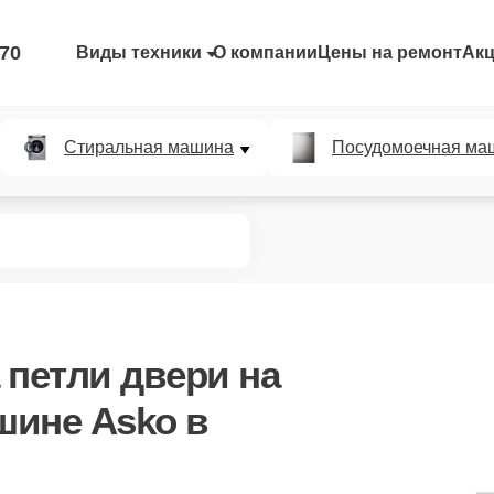
-70
Виды техники
О компании
Цены на ремонт
Ак
Стиральная машина
Посудомоечная ма
 петли двери
на
шине Asko в