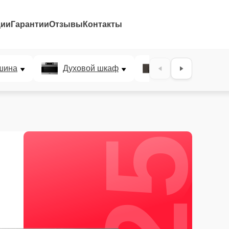
ции
Гарантии
Отзывы
Контакты
25%
шина
Духовой шкаф
Варочная панел