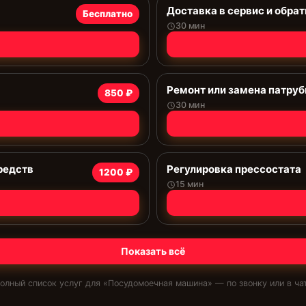
Доставка в сервис и обрат
Бесплатно
30 мин
Ремонт или замена патруб
850 ₽
30 мин
редств
Регулировка прессостата
1200 ₽
15 мин
Показать всё
олный список услуг для «
Посудомоечная машина
» — по звонку или в ча