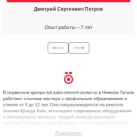
Дмитрий Сергеевич Петров
Опыт работы – 7 лет
В сервисном центре nzt.asko-remont-center.ru в Нижнем Тагиле
работают опытные мастера с профильным образованием и
стажем от 5 до 12 лет. Они специализируются на ремонте
техники бренда Asko, используют современное оборудование
и оригинальные запчасти. Каждый инженер регулярно
проходит обучение и сертификацию, что позволяет быстро и
точноdiagnostikировать поломки и восстанавливать технику с
Развернуть
сохранением гарантии до 3 лет. Наши мастера решают