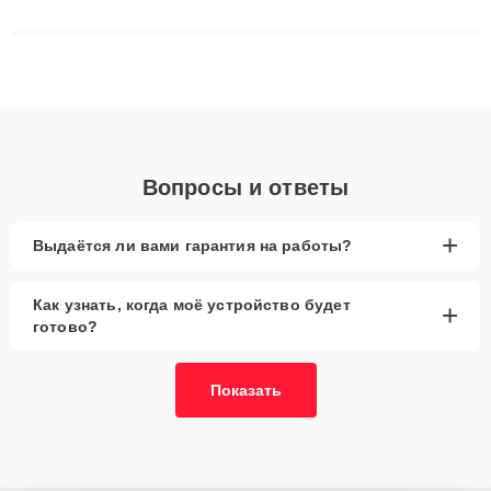
сложные случаи: от замены матриц и материнских плат до
ремонта после залития и восстановления данных. Благодаря
высокой квалификации и ответственному подходу клиенты
получают быстрый, качественный ремонт и понятные
объяснения по результатам диагностики.
Вопросы и ответы
+
Выдаётся ли вами гарантия на работы?
Как узнать, когда моё устройство будет
+
готово?
Показать