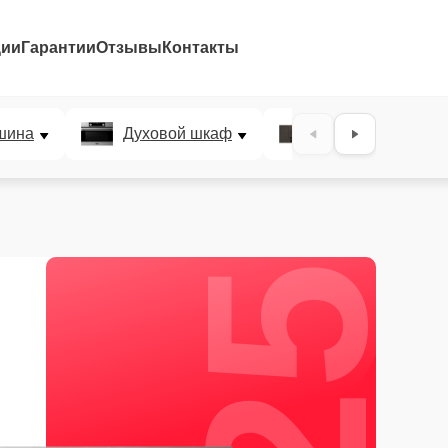
ции
Гарантии
Отзывы
Контакты
25%
шина
Духовой шкаф
Варочная панел