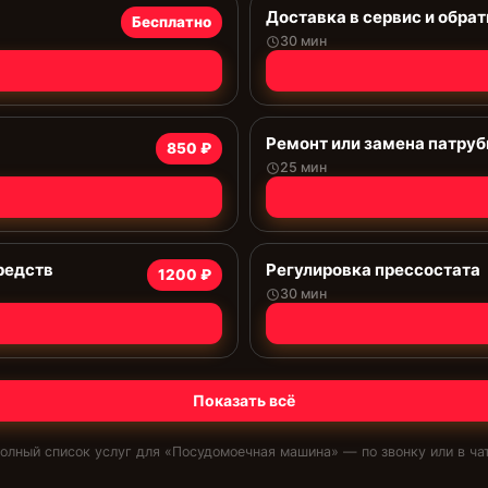
Доставка в сервис и обрат
Бесплатно
30 мин
Ремонт или замена патруб
850 ₽
25 мин
редств
Регулировка прессостата
1200 ₽
30 мин
Показать всё
олный список услуг для «
Посудомоечная машина
» — по звонку или в ча