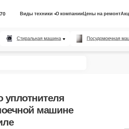
-70
Виды техники
О компании
Цены на ремонт
Ак
Стиральная машина
Посудомоечная ма
о уплотнителя
моечной машине
иле