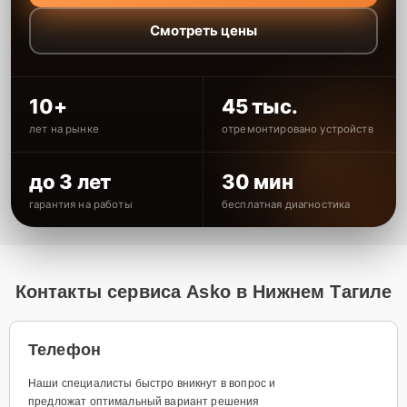
Смотреть цены
10+
45 тыс.
лет на рынке
отремонтировано устройств
до 3 лет
30 мин
гарантия на работы
бесплатная диагностика
Контакты сервиса Asko в Нижнем Тагиле
Телефон
Наши специалисты быстро вникнут в вопрос и
предложат оптимальный вариант решения