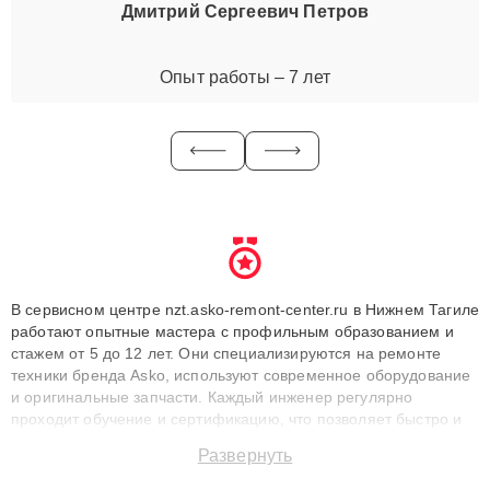
Дмитрий Сергеевич Петров
Опыт работы – 7 лет
В сервисном центре nzt.asko-remont-center.ru в Нижнем Тагиле
работают опытные мастера с профильным образованием и
стажем от 5 до 12 лет. Они специализируются на ремонте
техники бренда Asko, используют современное оборудование
и оригинальные запчасти. Каждый инженер регулярно
проходит обучение и сертификацию, что позволяет быстро и
точноdiagnostikировать поломки и восстанавливать технику с
Развернуть
сохранением гарантии до 3 лет. Наши мастера решают
сложные случаи: от замены матриц и материнских плат до