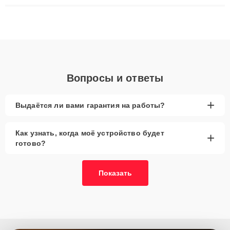
ремонта после залития и восстановления данных. Благодаря
высокой квалификации и ответственному подходу клиенты
получают быстрый, качественный ремонт и понятные
объяснения по результатам диагностики.
Вопросы и ответы
+
Выдаётся ли вами гарантия на работы?
Как узнать, когда моё устройство будет
+
готово?
Показать