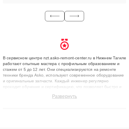
В сервисном центре nzt.asko-remont-center.ru в Нижнем Тагиле
работают опытные мастера с профильным образованием и
стажем от 5 до 12 лет. Они специализируются на ремонте
техники бренда Asko, используют современное оборудование
и оригинальные запчасти. Каждый инженер регулярно
проходит обучение и сертификацию, что позволяет быстро и
точноdiagnostikировать поломки и восстанавливать технику с
Развернуть
сохранением гарантии до 3 лет. Наши мастера решают
сложные случаи: от замены матриц и материнских плат до
ремонта после залития и восстановления данных. Благодаря
высокой квалификации и ответственному подходу клиенты
получают быстрый, качественный ремонт и понятные
объяснения по результатам диагностики.