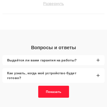
точноdiagnostikировать поломки и восстанавливать технику с
Развернуть
сохранением гарантии до 3 лет. Наши мастера решают
сложные случаи: от замены матриц и материнских плат до
ремонта после залития и восстановления данных. Благодаря
высокой квалификации и ответственному подходу клиенты
получают быстрый, качественный ремонт и понятные
объяснения по результатам диагностики.
Вопросы и ответы
+
Выдаётся ли вами гарантия на работы?
Как узнать, когда моё устройство будет
+
готово?
Показать